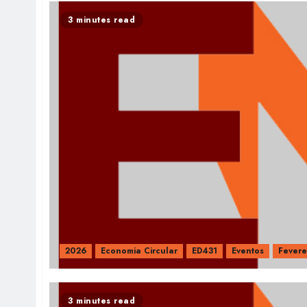
3 minutes read
2026
Economia Circular
ED431
Eventos
Fevere
3 minutes read