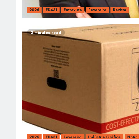
2026
ED431
Entrevista
Fevereiro
Revista
2 minutes read
2026
ED431
Fevereiro
Indústria Gráfica
Notíci