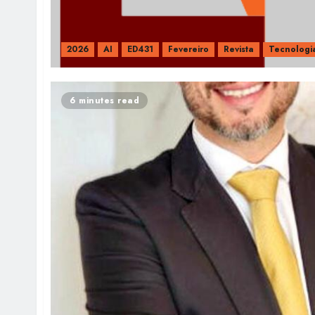
2026
AI
ED431
Fevereiro
Revista
Tecnologi
6 minutes read