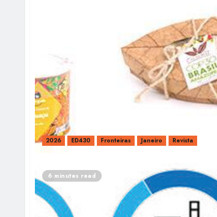
2026
ED430
Fronteiras
Janeiro
Revista
6 minutes read