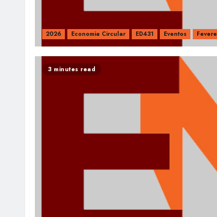
2026
Economia Circular
ED431
Eventos
Fevere
3 minutes read