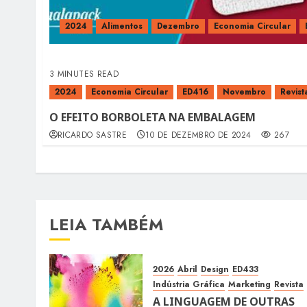
2024
Alimentos
Dezembro
Economia Circular
3 MINUTES READ
2024
Economia Circular
ED416
Novembro
Revist
O EFEITO BORBOLETA NA EMBALAGEM
RICARDO SASTRE
10 DE DEZEMBRO DE 2024
267
LEIA TAMBÉM
2026
Abril
Design
ED433
Indústria Gráfica
Marketing
Revista
A LINGUAGEM DE OUTRAS