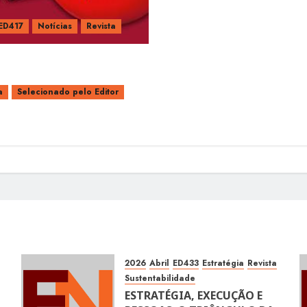
ED417
Notícias
Revista
a
Selecionado pelo Editor
2026
Abril
ED433
Estratégia
Revista
Sustentabilidade
ESTRATÉGIA, EXECUÇÃO E