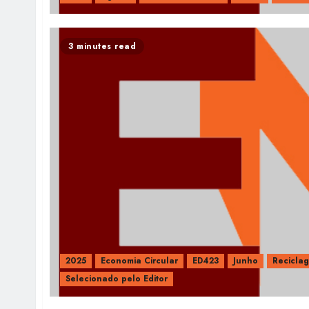
3 minutes read
2025
Economia Circular
ED423
Junho
Recicla
Selecionado pelo Editor