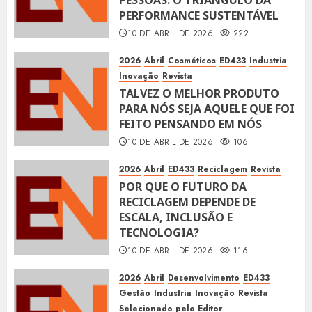
PERFORMANCE SUSTENTÁVEL
10 DE ABRIL DE 2026
222
2026
Abril
Cosméticos
ED433
Industria
Inovação
Revista
TALVEZ O MELHOR PRODUTO
PARA NÓS SEJA AQUELE QUE FOI
FEITO PENSANDO EM NÓS
10 DE ABRIL DE 2026
106
2026
Abril
ED433
Reciclagem
Revista
POR QUE O FUTURO DA
RECICLAGEM DEPENDE DE
ESCALA, INCLUSÃO E
TECNOLOGIA?
10 DE ABRIL DE 2026
116
2026
Abril
Desenvolvimento
ED433
Gestão
Industria
Inovação
Revista
Selecionado pelo Editor