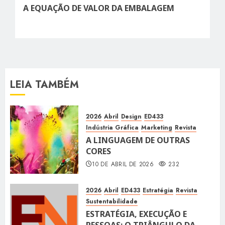
post:
A EQUAÇÃO DE VALOR DA EMBALAGEM
LEIA TAMBÉM
2026
Abril
Design
ED433
Indústria Gráfica
Marketing
Revista
A LINGUAGEM DE OUTRAS
CORES
10 DE ABRIL DE 2026
232
2026
Abril
ED433
Estratégia
Revista
Sustentabilidade
ESTRATÉGIA, EXECUÇÃO E
PESSOAS: O TRIÂNGULO DA