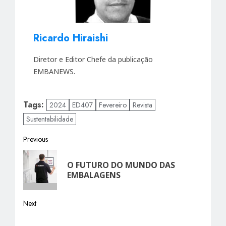
Ricardo Hiraishi
Diretor e Editor Chefe da publicação
EMBANEWS.
Tags:
2024
ED407
Fevereiro
Revista
Sustentabilidade
Post
Previous
Previous
navigation
O FUTURO DO MUNDO DAS
post:
EMBALAGENS
Next
Next