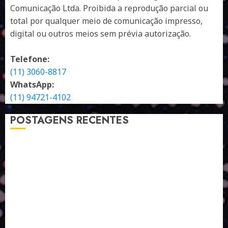
Comunicação Ltda. Proibida a reprodução parcial ou
total por qualquer meio de comunicação impresso,
digital ou outros meios sem prévia autorização.
Telefone:
(11) 3060-8817
WhatsApp:
(11) 94721-4102
POSTAGENS RECENTES
A LINGUAGEM DE OUTRAS CORES
ESTRATÉGIA, EXECUÇÃO E PESSOAS: O TRIÂNGULO
DA PERFORMANCE SUSTENTÁVEL
TALVEZ O MELHOR PRODUTO PARA NÓS SEJA
AQUELE QUE FOI FEITO PENSANDO EM NÓS
POR QUE O FUTURO DA RECICLAGEM DEPENDE DE
ESCALA, INCLUSÃO E TECNOLOGIA?