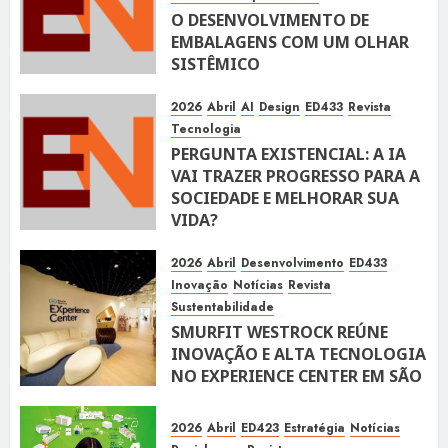
O DESENVOLVIMENTO DE
EMBALAGENS COM UM OLHAR
SISTÊMICO
10 DE ABRIL DE 2026
116
2026
Abril
AI
Design
ED433
Revista
Tecnologia
PERGUNTA EXISTENCIAL: A IA
VAI TRAZER PROGRESSO PARA A
SOCIEDADE E MELHORAR SUA
VIDA?
10 DE ABRIL DE 2026
100
2026
Abril
Desenvolvimento
ED433
Inovação
Notícias
Revista
Sustentabilidade
SMURFIT WESTROCK REÚNE
INOVAÇÃO E ALTA TECNOLOGIA
NO EXPERIENCE CENTER EM SÃO
PAULO
10 DE ABRIL DE 2026
119
2026
Abril
ED423
Estratégia
Notícias