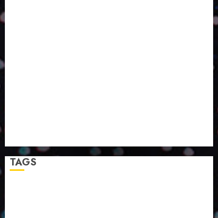
O DESENVOLVIMENTO DE EMBALAGENS COM UM
OLHAR SISTÊMICO
PERGUNTA EXISTENCIAL: A IA VAI TRAZER
PROGRESSO PARA A SOCIEDADE E MELHORAR SUA
VIDA?
SMURFIT WESTROCK REÚNE INOVAÇÃO E ALTA
TECNOLOGIA NO EXPERIENCE CENTER EM SÃO
PAULO
PAPIRUS AMPLIA ATUAÇÃO EM LOGÍSTICA REVERSA
LINHA COCO MINUANO CHEGA AO MERCADO COM
NOVAS FÓRMULAS E NOVAS EMBALAGENS
A LINGUAGEM DA COR NA COMUNICAÇÃO
TAGS
2024
2025
2026
Abril
Agosto
Bebidas
Competitividade
Conhecimento
Desenvolvimento