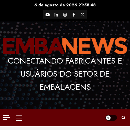
Skip
6 de agosto de 2026
21:58:49
to
YouTube
LinkedIn
Instagram
Facebook
X
content
CONECTANDO FABRICANTES E
USUÁRIOS DO SETOR DE
EMBALAGENS
Primary
Menu