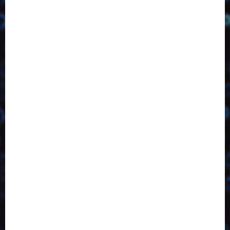
2023
2024
2025
2026
Abril
Agosto
Bebidas
Competitividade
Conhecimento
Desenvolvimento
Design
Dezembro
Economia Circular
ED406
ED407
ED413
ED414
ED415
ED416
ED417
ED418
ED421
ED423
ED424
ED425
Eventos
Fevereiro
Fronteiras
Industria
Inovação
Janeiro
Julho
Junho
Marketing
Março
Notícias
Novembro
Outubro
Pesquisa
Reciclagem
Revista
Selecionado pelo Editor