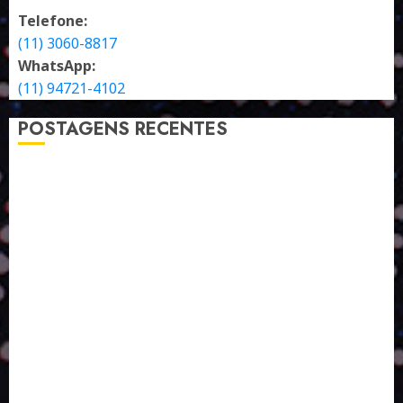
Telefone:
(11) 3060-8817
WhatsApp:
(11) 94721-4102
POSTAGENS RECENTES
A LINGUAGEM DE OUTRAS CORES
ESTRATÉGIA, EXECUÇÃO E PESSOAS: O TRIÂNGULO
DA PERFORMANCE SUSTENTÁVEL
TALVEZ O MELHOR PRODUTO PARA NÓS SEJA
AQUELE QUE FOI FEITO PENSANDO EM NÓS
POR QUE O FUTURO DA RECICLAGEM DEPENDE DE
ESCALA, INCLUSÃO E TECNOLOGIA?
O DESENVOLVIMENTO DE EMBALAGENS COM UM
OLHAR SISTÊMICO
PERGUNTA EXISTENCIAL: A IA VAI TRAZER
PROGRESSO PARA A SOCIEDADE E MELHORAR SUA