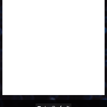
Desenvolvimento
Design
Dezembro
Economia Circular
ED406
ED407
ED413
ED414
ED415
ED416
ED417
ED418
ED421
ED423
ED424
ED425
Eventos
Fevereiro
Fronteiras
Industria
Inovação
Janeiro
Julho
Junho
Marketing
Março
Notícias
Novembro
Outubro
Pesquisa
Reciclagem
Revista
Selecionado pelo Editor
Setembro
Sustentabilidade
Tecnologia
YouTube
LinkedIn
Instagram
Facebook
X