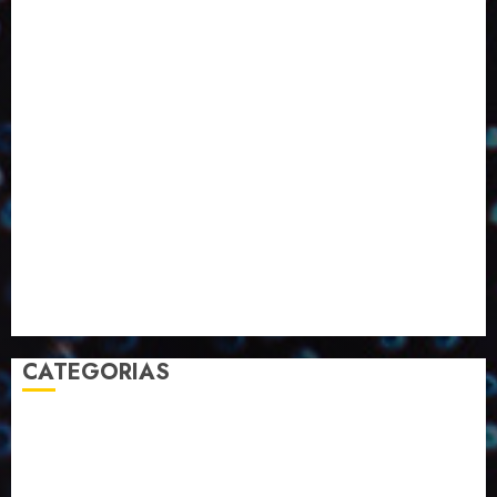
ED424
ED426
ED431
ED432
ED433
Eventos
Fevereiro
Fronteiras
Industria
Inovação
Janeiro
Julho
Junho
Marketing
Março
Notícias
Novembro
Outubro
Pesquisa
Premio
Reciclagem
Revista
Selecionado pelo Editor
Setembro
Sustentabilidade
Tecnologia
CATEGORIAS
2023
2024
2025
2026
Abril
Agosto
Bebidas
Competitividade
Conhecimento