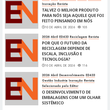
Inovação
Revista
TALVEZ O MELHOR PRODUTO
PARA NÓS SEJA AQUELE QUE FOI
FEITO PENSANDO EM NÓS
10 DE ABRIL DE 2026
105
2026
Abril
ED433
Reciclagem
Revista
POR QUE O FUTURO DA
RECICLAGEM DEPENDE DE
ESCALA, INCLUSÃO E
TECNOLOGIA?
10 DE ABRIL DE 2026
116
2026
Abril
Desenvolvimento
ED433
Gestão
Industria
Inovação
Revista
Selecionado pelo Editor
O DESENVOLVIMENTO DE
EMBALAGENS COM UM OLHAR
SISTÊMICO
10 DE ABRIL DE 2026
116