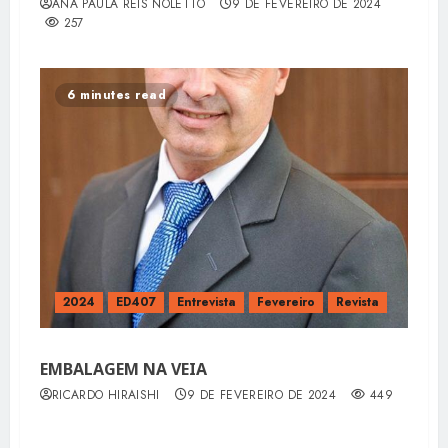
ANA PAULA REIS NOLÊTTO
9 DE FEVEREIRO DE 2024
257
6 minutes read
2024
ED407
Entrevista
Fevereiro
Revista
EMBALAGEM NA VEIA
RICARDO HIRAISHI
9 DE FEVEREIRO DE 2024
449