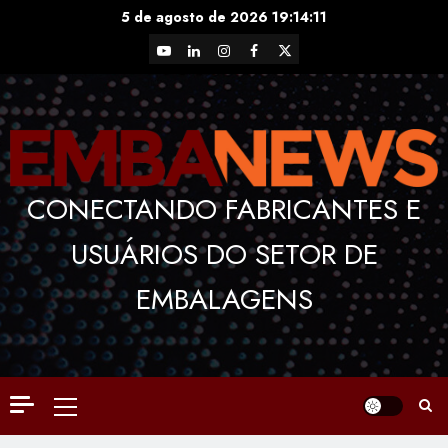
Skip
5 de agosto de 2026
19:14:12
to
YouTube
LinkedIn
Instagram
Facebook
X
content
CONECTANDO FABRICANTES E
USUÁRIOS DO SETOR DE
EMBALAGENS
Primary
Menu