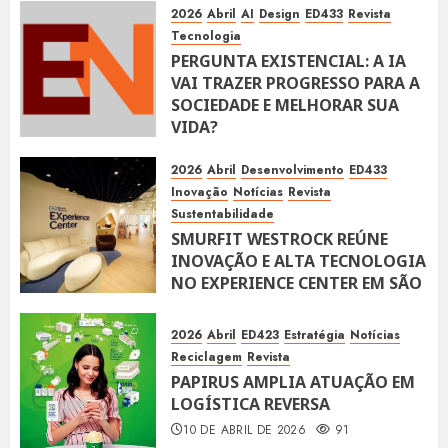
2026
Abril
AI
Design
ED433
Revista
Tecnologia
PERGUNTA EXISTENCIAL: A IA
VAI TRAZER PROGRESSO PARA A
SOCIEDADE E MELHORAR SUA
VIDA?
10 DE ABRIL DE 2026
100
2026
Abril
Desenvolvimento
ED433
Inovação
Notícias
Revista
Sustentabilidade
SMURFIT WESTROCK REÚNE
INOVAÇÃO E ALTA TECNOLOGIA
NO EXPERIENCE CENTER EM SÃO
PAULO
10 DE ABRIL DE 2026
118
2026
Abril
ED423
Estratégia
Notícias
Reciclagem
Revista
PAPIRUS AMPLIA ATUAÇÃO EM
LOGÍSTICA REVERSA
10 DE ABRIL DE 2026
91