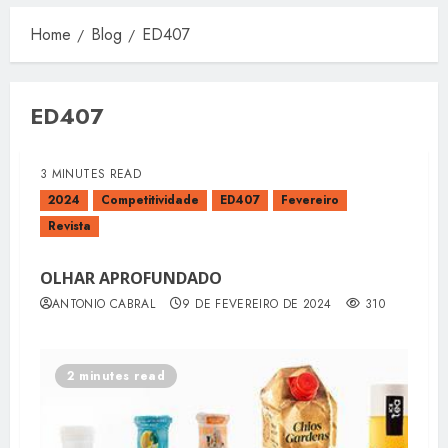
Home
Blog
ED407
ED407
3 MINUTES READ
2024
Competitividade
ED407
Fevereiro
Revista
OLHAR APROFUNDADO
ANTONIO CABRAL
9 DE FEVEREIRO DE 2024
310
2 minutes read