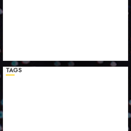
VIDA?
SMURFIT WESTROCK REÚNE INOVAÇÃO E ALTA
TECNOLOGIA NO EXPERIENCE CENTER EM SÃO
PAULO
PAPIRUS AMPLIA ATUAÇÃO EM LOGÍSTICA REVERSA
LINHA COCO MINUANO CHEGA AO MERCADO COM
NOVAS FÓRMULAS E NOVAS EMBALAGENS
A LINGUAGEM DA COR NA COMUNICAÇÃO
TAGS
2024
2025
2026
Abril
Agosto
Bebidas
Competitividade
Conhecimento
Desenvolvimento
Design
Dezembro
ED406
ED407
ED414
ED416
ED417
ED418
ED420
ED421