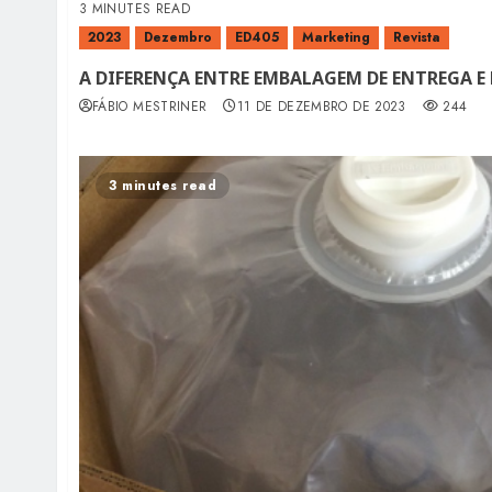
3 MINUTES READ
2023
Dezembro
ED405
Marketing
Revista
A DIFERENÇA ENTRE EMBALAGEM DE ENTREGA E
FÁBIO MESTRINER
11 DE DEZEMBRO DE 2023
244
3 minutes read