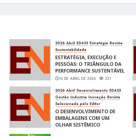
2026
Abril
ED433
Estratégia
Revista
Sustentabilidade
ESTRATÉGIA, EXECUÇÃO E
PESSOAS: O TRIÂNGULO DA
PERFORMANCE SUSTENTÁVEL
10 DE ABRIL DE 2026
221
2026
Abril
Desenvolvimento
ED433
Gestão
Industria
Inovação
Revista
Selecionado pelo Editor
O DESENVOLVIMENTO DE
EMBALAGENS COM UM
OLHAR SISTÊMICO
10 DE ABRIL DE 2026
116