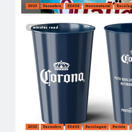
2023
Dezembro
ED405
Monomaterial
Recicla
3 minutes read
2023
Dezembro
ED405
Reciclagem
Revista