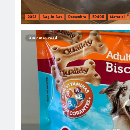
2023
Bag-In-Box
Dezembro
ED405
Material
3 minutes read