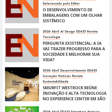
Selecionado pelo Editor
O DESENVOLVIMENTO DE
EMBALAGENS COM UM OLHAR
SISTÊMICO
10 DE ABRIL DE 2026
116
2026
Abril
AI
Design
ED433
Revista
Tecnologia
PERGUNTA EXISTENCIAL: A IA
VAI TRAZER PROGRESSO PARA A
SOCIEDADE E MELHORAR SUA
VIDA?
10 DE ABRIL DE 2026
100
2026
Abril
Desenvolvimento
ED433
Inovação
Notícias
Revista
Sustentabilidade
SMURFIT WESTROCK REÚNE
INOVAÇÃO E ALTA TECNOLOGIA
NO EXPERIENCE CENTER EM SÃO
PAULO
10 DE ABRIL DE 2026
119
2026
Abril
ED423
Estratégia
Notícias