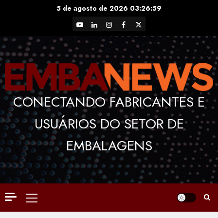
Skip
5 de agosto de 2026
03:27:00
to
YouTube
LinkedIn
Instagram
Facebook
X
content
CONECTANDO FABRICANTES E
USUÁRIOS DO SETOR DE
EMBALAGENS
Primary
Menu