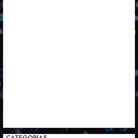
Competitividade
Conhecimento
Desenvolvimento
Design
Dezembro
ED406
ED407
ED414
ED416
ED417
ED418
ED420
ED421
ED424
ED426
ED431
ED432
ED433
Eventos
Fevereiro
Fronteiras
Industria
Inovação
Janeiro
Julho
Junho
Marketing
Março
Notícias
Novembro
Outubro
Pesquisa
Premio
Reciclagem
Revista
Selecionado pelo Editor
Setembro
Sustentabilidade
Tecnologia
CATEGORIAS