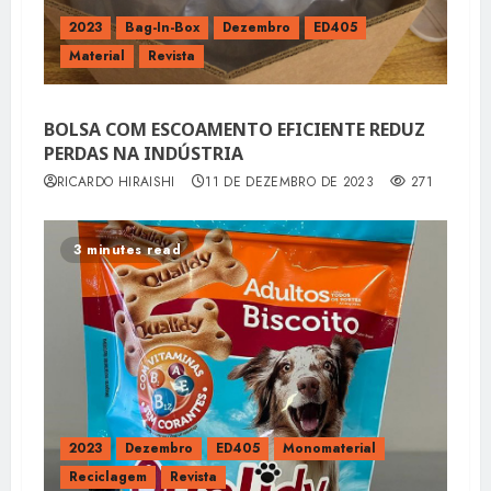
2023
Bag-In-Box
Dezembro
ED405
Material
Revista
BOLSA COM ESCOAMENTO EFICIENTE REDUZ
PERDAS NA INDÚSTRIA
RICARDO HIRAISHI
11 DE DEZEMBRO DE 2023
271
3 minutes read
2023
Dezembro
ED405
Monomaterial
Reciclagem
Revista