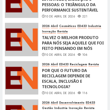
PESSOAS: O TRIÂNGULO DA
PERFORMANCE SUSTENTÁVEL
10 DE ABRIL DE 2026
221
2026
Abril
Cosméticos
ED433
Industria
Inovação
Revista
TALVEZ O MELHOR PRODUTO
PARA NÓS SEJA AQUELE QUE FOI
FEITO PENSANDO EM NÓS
10 DE ABRIL DE 2026
106
2026
Abril
ED433
Reciclagem
Revista
POR QUE O FUTURO DA
RECICLAGEM DEPENDE DE
ESCALA, INCLUSÃO E
TECNOLOGIA?
10 DE ABRIL DE 2026
116
2026
Abril
Desenvolvimento
ED433
Gestão
Industria
Inovação
Revista