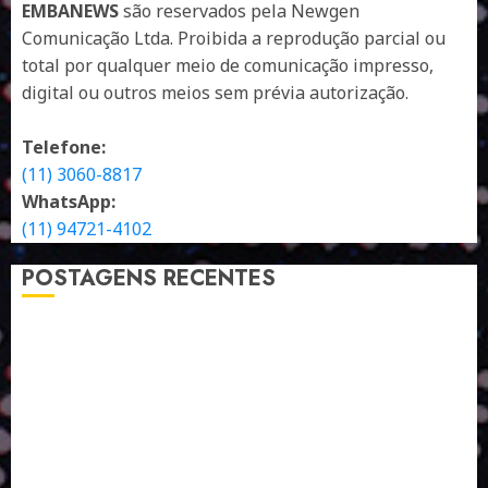
EMBANEWS
são reservados pela Newgen
Comunicação Ltda. Proibida a reprodução parcial ou
total por qualquer meio de comunicação impresso,
digital ou outros meios sem prévia autorização.
Telefone:
(11) 3060-8817
WhatsApp:
(11) 94721-4102
POSTAGENS RECENTES
A LINGUAGEM DE OUTRAS CORES
ESTRATÉGIA, EXECUÇÃO E PESSOAS: O TRIÂNGULO
DA PERFORMANCE SUSTENTÁVEL
TALVEZ O MELHOR PRODUTO PARA NÓS SEJA
AQUELE QUE FOI FEITO PENSANDO EM NÓS
POR QUE O FUTURO DA RECICLAGEM DEPENDE DE