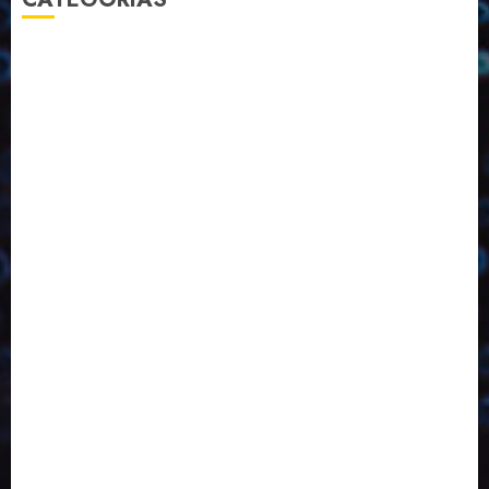
2023
2024
2025
2026
Abril
Agosto
Bebidas
Competitividade
Conhecimento
Desenvolvimento
Design
Dezembro
Economia Circular
ED406
ED407
ED413
ED414
ED415
ED416
ED417
ED418
ED421
ED423
ED424
ED425
Eventos
Fevereiro
Fronteiras
Industria
Inovação
Janeiro
Julho
Junho
Marketing
Março
Notícias
Novembro
Outubro
Pesquisa
Reciclagem
Revista
Selecionado pelo Editor