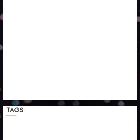
ESCALA, INCLUSÃO E TECNOLOGIA?
O DESENVOLVIMENTO DE EMBALAGENS COM UM
OLHAR SISTÊMICO
PERGUNTA EXISTENCIAL: A IA VAI TRAZER
PROGRESSO PARA A SOCIEDADE E MELHORAR SUA
VIDA?
SMURFIT WESTROCK REÚNE INOVAÇÃO E ALTA
TECNOLOGIA NO EXPERIENCE CENTER EM SÃO
PAULO
PAPIRUS AMPLIA ATUAÇÃO EM LOGÍSTICA REVERSA
LINHA COCO MINUANO CHEGA AO MERCADO COM
NOVAS FÓRMULAS E NOVAS EMBALAGENS
A LINGUAGEM DA COR NA COMUNICAÇÃO
TAGS
2024
2025
2026
Abril
Agosto
Bebidas